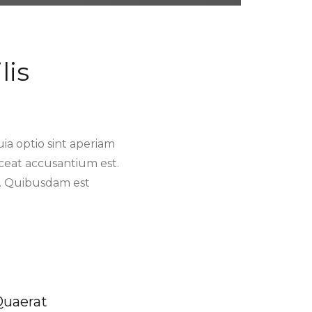
lis
a optio sint aperiam
aceat accusantium est.
i. Quibusdam est
Quaerat