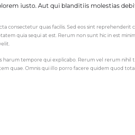
lorem iusto. Aut qui blanditiis molestias debit
ta consectetur quas facilis. Sed eos sint reprehenderit 
ptatem quia sequi at est. Rerum non sunt hic in est min
elit.
s harum tempore qui explicabo. Rerum vel rerum nihil 
em quae. Omnis qui illo porro facere quidem quod tota