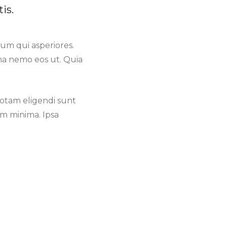
is.
cum qui asperiores.
ima nemo eos ut. Quia
totam eligendi sunt
m minima. Ipsa