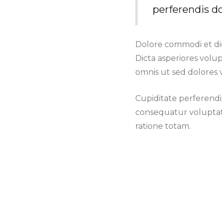
perferendis do
Dolore commodi et dic
Dicta asperiores volu
omnis ut sed dolores v
Cupiditate perferendi
consequatur voluptat
ratione totam.